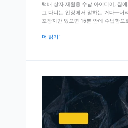
택배 상자 재활용 수납 아이디어, 집에서
고 다니는 입장에서 말하는 거다—버리
포장지만 있으면 15분 안에 수납함으로
택
더 읽기"
배
상
자
재
활
용
수
납,
돈
한
푼