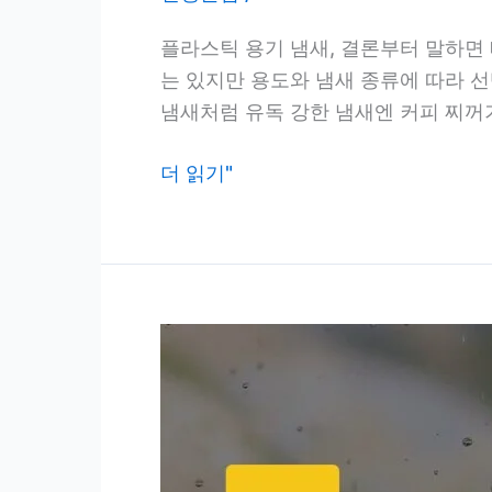
플라스틱 용기 냄새, 결론부터 말하면 
는 있지만 용도와 냄새 종류에 따라 
냄새처럼 유독 강한 냄새엔 커피 찌꺼
플
더 읽기"
라
스
틱
용
기
냄
새
제
거,
커