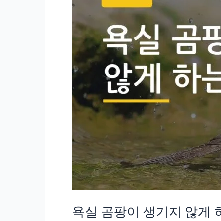
피
vs
베
이
킹
소
다
뭐
가
진
짜
효
과
있
욕실 곰팡이 생기지 않게 하
을