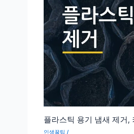
안
쓰
고
방
정
리
끝
내
는
5
가
지
방
플라스틱 용기 냄새 제거, 
법
인생꿀팁
/