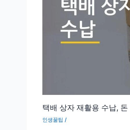
초
뭐
가
더
효
과
있
을
까
택배 상자 재활용 수납, 돈
인생꿀팁
/