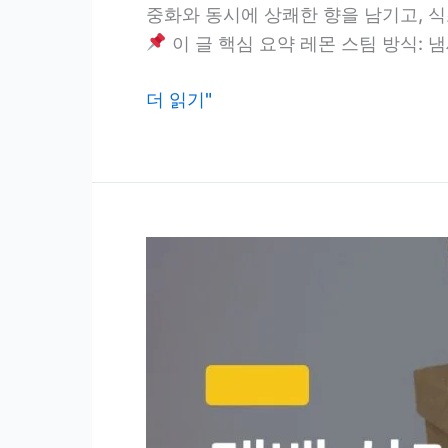
중화와 동시에 상쾌한 향을 남기고, 
이 글 핵심 요약 레몬 스팀 방식: 냄
전
더 읽기"
자
레
인
지
냄
새
제
거,
레
몬
vs
식