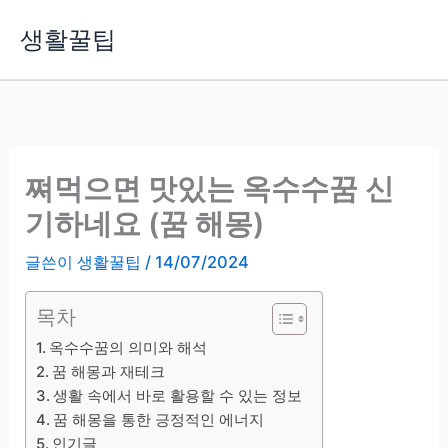
콘
생활꿀팁
텐
츠
로
건
너
뛰
쪄먹으면 맛있는 옥수수꿈 신
기
기하네요 (꿈 해몽)
글쓴이
생활꿀팁
/
14/07/2024
목차
옥수수꿈의 의미와 해석
꿈 해몽과 재테크
생활 속에서 바로 활용할 수 있는 정보
꿈 해몽을 통한 긍정적인 에너지
인기글