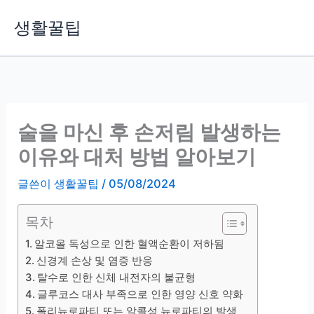
콘
생활꿀팁
텐
츠
로
건
너
뛰
술을 마신 후 손저림 발생하는
기
이유와 대처 방법 알아보기
글쓴이
생활꿀팁
/
05/08/2024
목차
알코올 독성으로 인한 혈액순환이 저하됨
신경계 손상 및 염증 반응
탈수로 인한 신체 내전자의 불균형
글루코스 대사 부족으로 인한 영양 신호 약화
폴리뉴로파티 또는 알콜성 뉴로파티의 발생