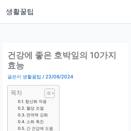
콘
생활꿀팁
텐
츠
로
건
너
뛰
건강에 좋은 호박잎의 10가지
기
효능
글쓴이
생활꿀팁
/
23/08/2024
목차
항산화 작용
혈당 조절
면역력 강화
소화 촉진
간 건강에 도움