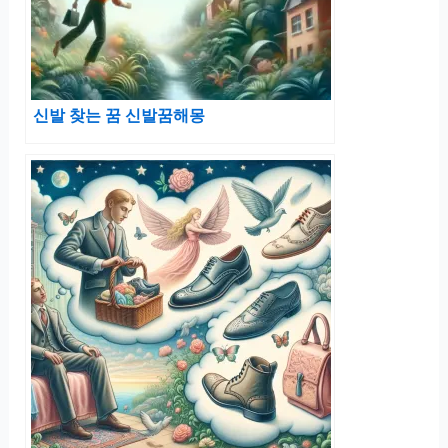
신발 찾는 꿈 신발꿈해몽