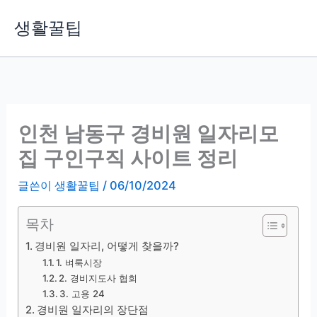
콘
생활꿀팁
텐
츠
로
건
너
뛰
인천 남동구 경비원 일자리모
기
집 구인구직 사이트 정리
글쓴이
생활꿀팁
/
06/10/2024
목차
경비원 일자리, 어떻게 찾을까?
1. 벼룩시장
2. 경비지도사 협회
3. 고용 24
경비원 일자리의 장단점