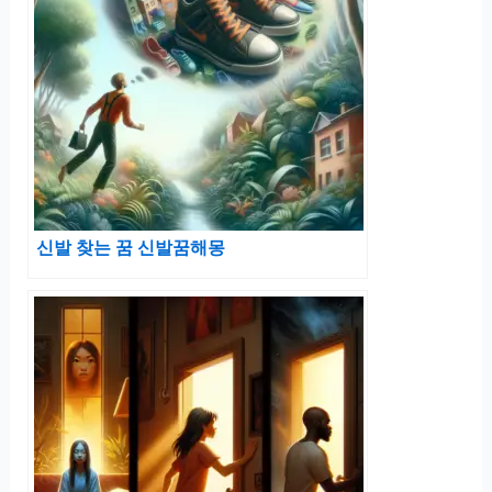
신발 찾는 꿈 신발꿈해몽