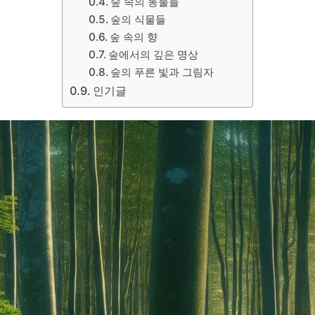
숲 속의 동물들
숲의 식물들
숲 속의 향
숲에서의 깊은 명상
숲의 푸른 빛과 그림자
인기글