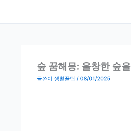
콘
텐
츠
로
건
너
뛰
기
숲 꿈해몽: 울창한 숲을
글쓴이
생활꿀팁
/
08/01/2025