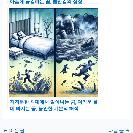
아픔에 공감하는 꿈, 불안감의 상징
지저분한 침대에서 일어나는 꿈, 더러운 물
에 빠지는 꿈, 불안한 기분의 해석
←
이전 글
다음 글
→