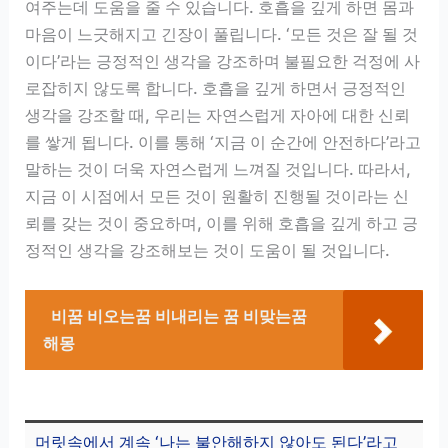
여주는데 도움을 줄 수 있습니다. 호흡을 깊게 하면 몸과
마음이 느긋해지고 긴장이 풀립니다. ‘모든 것은 잘 될 것
이다’라는 긍정적인 생각을 강조하며 불필요한 걱정에 사
로잡히지 않도록 합니다. 호흡을 깊게 하면서 긍정적인
생각을 강조할 때, 우리는 자연스럽게 자아에 대한 신뢰
를 쌓게 됩니다. 이를 통해 ‘지금 이 순간에 안전하다’라고
말하는 것이 더욱 자연스럽게 느껴질 것입니다. 따라서,
지금 이 시점에서 모든 것이 원활히 진행될 것이라는 신
뢰를 갖는 것이 중요하며, 이를 위해 호흡을 깊게 하고 긍
정적인 생각을 강조해보는 것이 도움이 될 것입니다.
비꿈 비오는꿈 비내리는 꿈 비맞는꿈
해몽
머릿속에서 계속 ‘나는 불안해하지 않아도 된다’라고