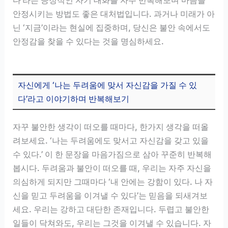
다’라는 긍정적인 자기 대화를 자주 반복해보며 마음을
안정시키는 방법도 좋은 대처법입니다. 과거나 미래가 아
닌 ‘지금’이라는 현실에 집중하며, 당신은 불안 속에서도
안정감을 찾을 수 있다는 것을 명심하세요.
자신에게 ‘나는 두려움에 맞서 자신감을 가질 수 있
다’라고 이야기하며 반복해보기
자꾸 불안한 생각이 떠오를 때마다, 한가지 생각을 떠올
려보세요. ‘나는 두려움에도 맞서고 자신감을 갖고 있을
수 있다.’ 이 한 문장을 마음가짐으로 삼아 꾸준히 반복해
봅시다. 두려움과 불안이 떠오를 때, 우리는 자주 자신을
의심하게 되지만 그때마다 ‘내 안에는 강함이 있다. 나 자
신을 믿고 두려움을 이겨낼 수 있다’는 믿음을 되새겨보
세요. 우리는 강하고 대단한 존재입니다. 두렵고 불안한
일들이 닥쳐와도, 우리는 그것을 이겨낼 수 있습니다. 자