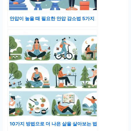
안압이 높을 때 필요한 안압 감소법 5가지
10가지 방법으로 더 나은 삶을 살아보는 법