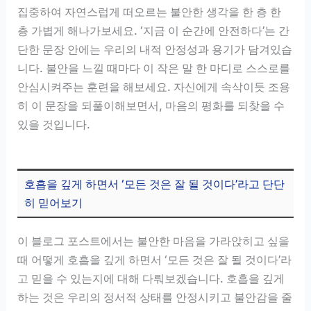
집중하여 자연스럽게 떠오르는 불안한 생각을 한 층 한
층 가볍게 해나가보세요. ‘지금 이 순간에 안전하다’는 간
단한 문장 안에는 우리의 내적 안정성과 용기가 담겨있습
니다. 불안을 느낄 때마다 이 작은 말 한 마디로 스스로를
안심시켜주는 훈련을 해보세요. 자신에게 속삭이듯 조용
히 이 문장을 되풀이해보면서, 마음의 평화를 되찾을 수
있을 것입니다.
호흡을 깊게 하면서 ‘모든 것은 잘 될 것이다’라고 단단
히 믿어보기
이 블로그 포스트에서는 불안한 마음을 가라앉히고 싶을
때 어떻게 호흡을 깊게 하면서 ‘모든 것은 잘 될 것이다’라
고 믿을 수 있는지에 대해 다뤄보겠습니다. 호흡을 깊게
하는 것은 우리의 정서적 상태를 안정시키고 불안감을 줄