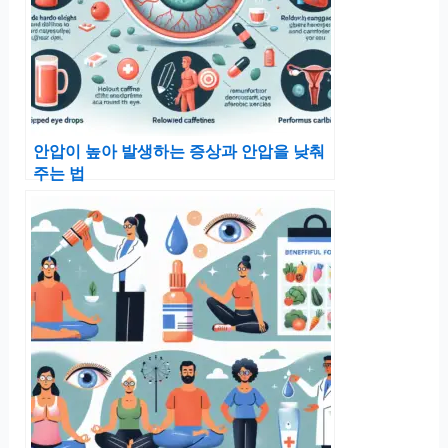
안압이 높아 발생하는 증상과 안압을 낮춰
주는 법