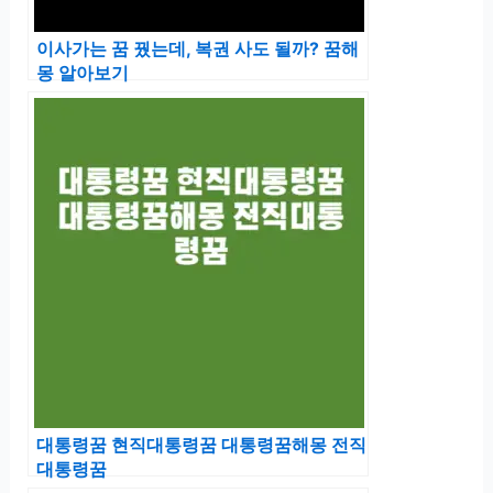
이사가는 꿈 꿨는데, 복권 사도 될까? 꿈해
몽 알아보기
대통령꿈 현직대통령꿈 대통령꿈해몽 전직
대통령꿈