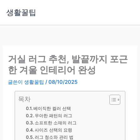
콘
생활꿀팁
텐
츠
로
건
너
뛰
거실 러그 추천, 발끝까지 포근
기
한 겨울 인테리어 완성
글쓴이
생활꿀팁
/
08/10/2025
목차
베이직한 컬러 선택
우아한 패턴의 러그
소프트한 소재의 러그
사이즈 선택의 요령
러그 청소와 관리 법