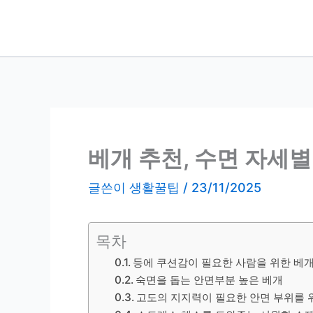
콘
텐
츠
로
건
너
뛰
기
베개 추천, 수면 자세
글쓴이
생활꿀팁
/
23/11/2025
목차
등에 쿠션감이 필요한 사람을 위한 베
숙면을 돕는 안면부분 높은 베개
고도의 지지력이 필요한 안면 부위를 