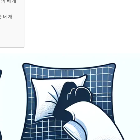
재의 베개
춘 베개