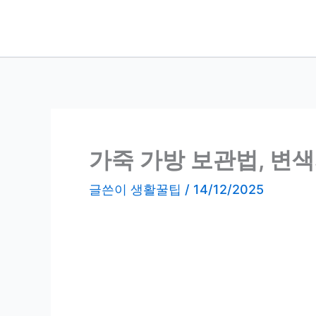
콘
텐
츠
로
건
너
뛰
기
가죽 가방 보관법, 변색
글쓴이
생활꿀팁
/
14/12/2025