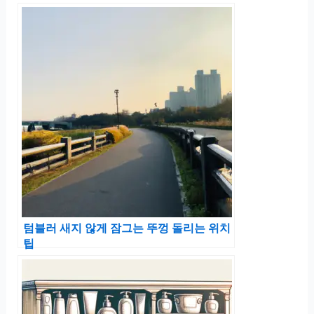
텀블러 새지 않게 잠그는 뚜껑 돌리는 위치
팁