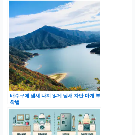
배수구에 냄새 나지 않게 냄새 차단 마개 부
착법