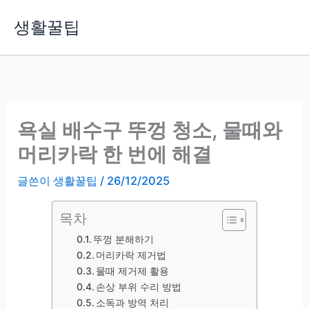
콘
생활꿀팁
텐
츠
로
건
너
뛰
욕실 배수구 뚜껑 청소, 물때와
기
머리카락 한 번에 해결
글쓴이
생활꿀팁
/
26/12/2025
목차
뚜껑 분해하기
머리카락 제거법
물때 제거제 활용
손상 부위 수리 방법
소독과 방역 처리