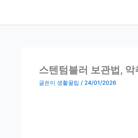
콘
텐
츠
로
건
너
뛰
기
스텐텀블러 보관법, 악
글쓴이
생활꿀팁
/
24/01/2026