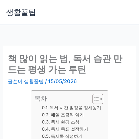
콘
생활꿀팁
텐
츠
로
건
너
뛰
책 많이 읽는 법, 독서 습관 만
기
드는 평생 가는 루틴
글쓴이
생활꿀팁
/
15/05/2026
목차
독서 시간 일정을 정해놓기
매일 조금씩 읽기
독서 환경 조성
독서 목표 설정하기
독서록 작성하기