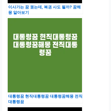
이사가는 꿈 꿨는데, 복권 사도 될까? 꿈해
몽 알아보기
대통령꿈 현직대통령꿈 대통령꿈해몽 전직
대통령꿈