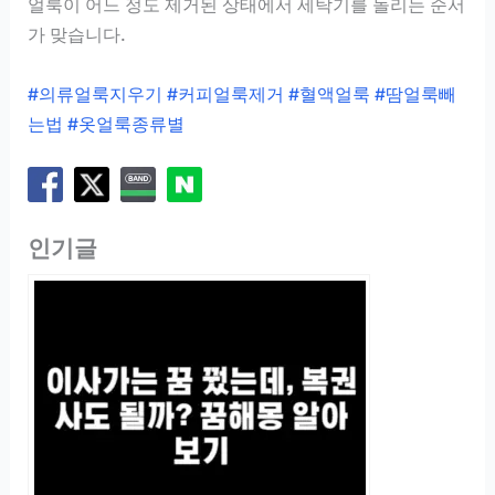
얼룩이 어느 정도 제거된 상태에서 세탁기를 돌리는 순서
가 맞습니다.
#의류얼룩지우기 #커피얼룩제거 #혈액얼룩 #땀얼룩빼
는법 #옷얼룩종류별
인기글