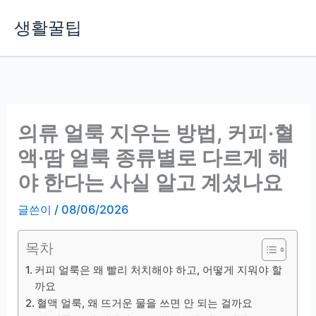
콘
생활꿀팁
텐
츠
로
건
너
뛰
의류 얼룩 지우는 방법, 커피·혈
기
액·땀 얼룩 종류별로 다르게 해
야 한다는 사실 알고 계셨나요
글쓴이
/
08/06/2026
목차
커피 얼룩은 왜 빨리 처치해야 하고, 어떻게 지워야 할
까요
혈액 얼룩, 왜 뜨거운 물을 쓰면 안 되는 걸까요