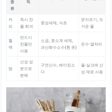
종
칙
류
커
즉시 찬
문지르기, 뜨
중성세제, 식초
피
물 희석
거운 물
반드시
혈
소금, 효소계 세제,
찬물만
온수·열처리
액
과산화수소수(흰 옷)
사용
산성 성
구연산수, 베이킹소
울·실크에 산
땀
분으로
다
성 재료 사용
분해