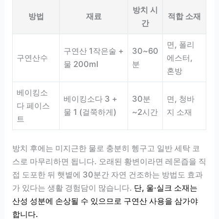
방치 시
방법
재료
적합 소재
간
면, 폴리
구연산 1작은술 +
30~60
구연산수
에스터,
물 200ml
분
혼방
베이킹소
베이킹소다 3 +
30분
면, 청바
다 페이스
물 1 (걸쭉하게)
~2시간
지 소재
트
방치 후에는 미지근한 물로 충분히 헹구고 일반 세탁 코
스로 마무리하면 됩니다. 오래된 황변이라면 레몬즙을 직
접 도포한 뒤 햇볕에 30분간 자연 건조하는 방법도 효과
가 있다는 생활 경험담이 많습니다.
단, 울·실크 소재는
산성 성분에 손상될 수 있으므로 구연산 사용을 삼가야
합니다.