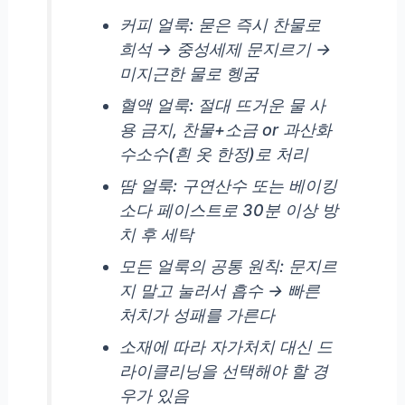
커피 얼룩: 묻은 즉시 찬물로
희석 → 중성세제 문지르기 →
미지근한 물로 헹굼
혈액 얼룩: 절대 뜨거운 물 사
용 금지, 찬물+소금 or 과산화
수소수(흰 옷 한정)로 처리
땀 얼룩: 구연산수 또는 베이킹
소다 페이스트로 30분 이상 방
치 후 세탁
모든 얼룩의 공통 원칙: 문지르
지 말고 눌러서 흡수 → 빠른
처치가 성패를 가른다
소재에 따라 자가처치 대신 드
라이클리닝을 선택해야 할 경
우가 있음