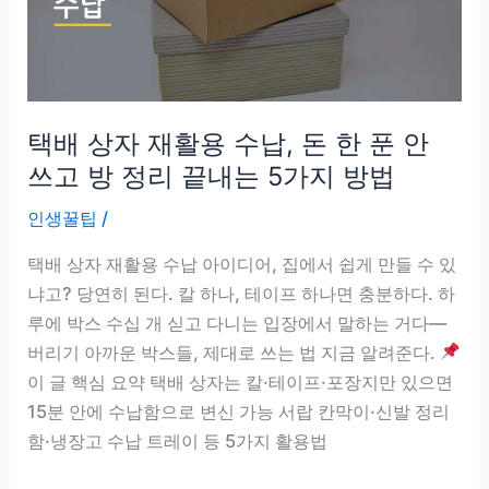
거,
레
몬
vs
택배 상자 재활용 수납, 돈 한 푼 안
식
초
쓰고 방 정리 끝내는 5가지 방법
뭐
인생꿀팁
/
가
더
택배 상자 재활용 수납 아이디어, 집에서 쉽게 만들 수 있
효
냐고? 당연히 된다. 칼 하나, 테이프 하나면 충분하다. 하
과
루에 박스 수십 개 싣고 다니는 입장에서 말하는 거다—
있
버리기 아까운 박스들, 제대로 쓰는 법 지금 알려준다.
을
이 글 핵심 요약 택배 상자는 칼·테이프·포장지만 있으면
까
15분 안에 수납함으로 변신 가능 서랍 칸막이·신발 정리
함·냉장고 수납 트레이 등 5가지 활용법