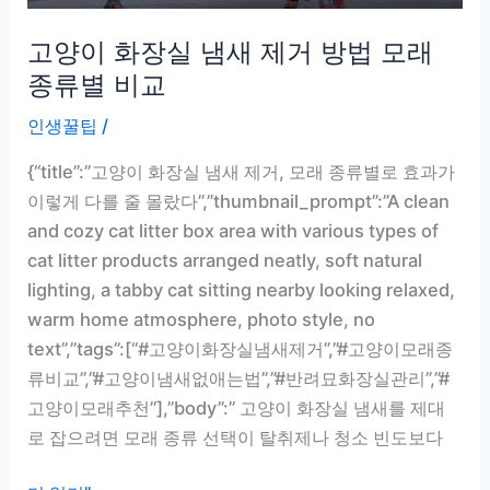
병
고양이 화장실 냄새 제거 방법 모래
예
방
종류별 비교
하
인생꿀팁
/
는
권
{“title”:”고양이 화장실 냄새 제거, 모래 종류별로 효과가
장
이렇게 다를 줄 몰랐다”,”thumbnail_prompt”:”A clean
온
and cozy cat litter box area with various types of
도
cat litter products arranged neatly, soft natural
진
lighting, a tabby cat sitting nearby looking relaxed,
짜
warm home atmosphere, photo style, no
몇
text”,”tags”:[“#고양이화장실냄새제거”,”#고양이모래종
도
류비교”,”#고양이냄새없애는법”,”#반려묘화장실관리”,”#
일
고양이모래추천”],”body”:” 고양이 화장실 냄새를 제대
까
로 잡으려면 모래 종류 선택이 탈취제나 청소 빈도보다