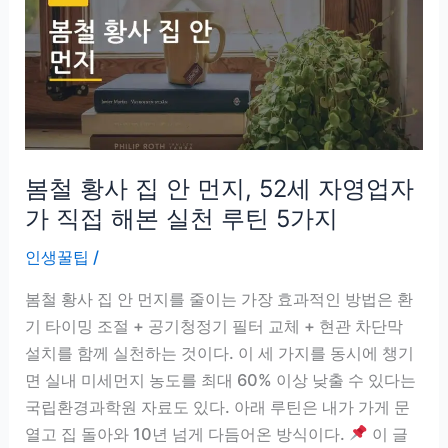
줄
이
는
실
천
방
봄철 황사 집 안 먼지, 52세 자영업자
법
월
가 직접 해본 실천 루틴 5가지
고
인생꿀팁
/
지
서
봄철 황사 집 안 먼지를 줄이는 가장 효과적인 방법은 환
비
기 타이밍 조절 + 공기청정기 필터 교체 + 현관 차단막
교
설치를 함께 실천하는 것이다. 이 세 가지를 동시에 챙기
후
면 실내 미세먼지 농도를 최대 60% 이상 낮출 수 있다는
기
국립환경과학원 자료도 있다. 아래 루틴은 내가 가게 문
열고 집 돌아와 10년 넘게 다듬어온 방식이다.
이 글