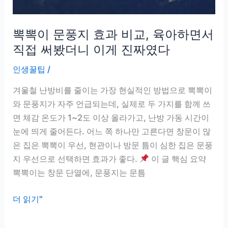
접
실
뽁뽁이 문풍지 효과 비교, 육아하면서
험
해
직접 써봤더니 이게 진짜였다
보
인생꿀팁
/
니
2
겨울철 난방비를 줄이는 가장 현실적인 방법으로 뽁뽁이
주
와 문풍지가 자주 언급되는데, 실제로 두 가지를 함께 쓰
가
면 체감 온도가 1~2도 이상 올라가고, 난방 가동 시간이
한
눈에 띄게 줄어든다. 어느 쪽 하나만 고른다면 창문이 많
계
은 집은 뽁뽁이 우선, 현관이나 방문 틈이 심한 집은 문풍
였
지 우선으로 선택하면 효과가 좋다.
이 글 핵심 요약
다
뽁뽁이는 창문 단열에, 문풍지는 문틈
뽁
더 읽기"
뽁
이