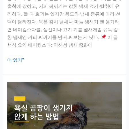
리
흡착에 강하고, 커피 찌꺼기는 강한 냄새 덮기·탈취에 유
끝
리하다. 둘 다 효과는 있지만 용도와 냄새 종류에 따라 선
내
택이 달라진다. 묵은 김치 냄새나 마늘 냄새가 밴 용기라
는
면 베이킹소다를, 생선이나 고기 기름 냄새처럼 유독 강
5
한 냄새엔 커피 찌꺼기를 먼저 써보는 게 낫다.
이 글
가
핵심 요약 베이킹소다: 약산성 냄새 중화에
지
방
플
더 읽기"
법
라
스
틱
용
기
냄
새
제