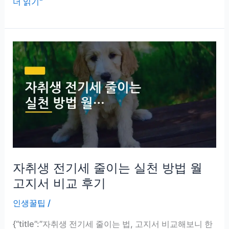
고
더 읽기"
양
이
화
장
실
냄
새
제
거
방
법
자취생 전기세 줄이는 실천 방법 월
모
래
고지서 비교 후기
종
인생꿀팁
/
류
별
{“title”:”자취생 전기세 줄이는 법, 고지서 비교해보니 한