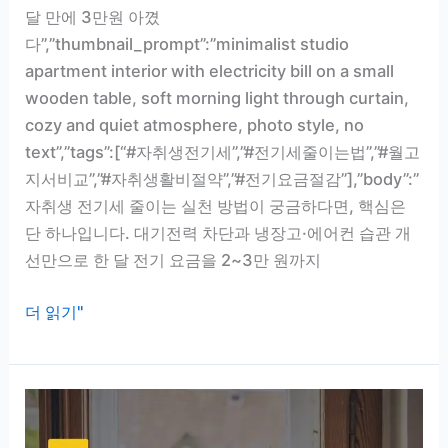
비
달 만에 3만원 아꼈
교
다”,”thumbnail_prompt”:”minimalist studio
apartment interior with electricity bill on a small
wooden table, soft morning light through curtain,
cozy and quiet atmosphere, photo style, no
text”,”tags”:[“#자취생전기세”,”#전기세줄이는법”,”#월고
지서비교”,”#자취생활비절약”,”#전기요금절감”],”body”:”
자취생 전기세 줄이는 실천 방법이 궁금하다면, 핵심은
단 하나입니다. 대기전력 차단과 냉장고·에어컨 습관 개
선만으로 한 달 전기 요금을 2~3만 원까지
자
더 읽기"
취
생
전
기
세