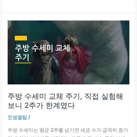
까
실
곰
팡
이
생
기
지
않
게
하
는
주방 수세미 교체 주기, 직접 실험해
방
법,
보니 2주가 한계였다
환
인생꿀팁
/
기
5
주방 수세미는 평균 2주를 넘기면 세균 수가 급격히 증가
분