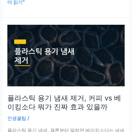
택
더 읽기"
배
상
자
재
활
용
수
납,
돈
한
푼
플라스틱 용기 냄새 제거, 커피 vs 베
안
쓰
이킹소다 뭐가 진짜 효과 있을까
고
인생꿀팁
/
방
정
플라스틱 용기 냄새, 결론부터 말하면 베이킹소다는 냄새