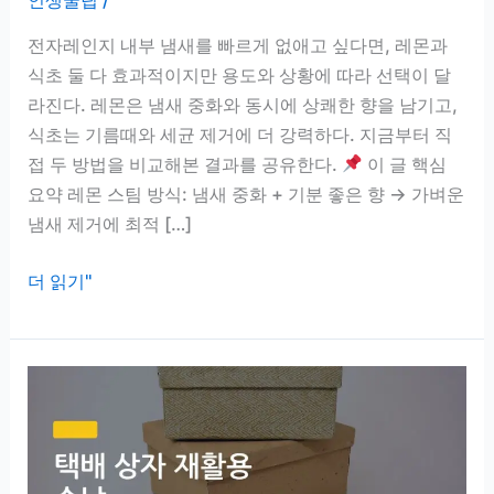
전자레인지 내부 냄새를 빠르게 없애고 싶다면, 레몬과
식초 둘 다 효과적이지만 용도와 상황에 따라 선택이 달
라진다. 레몬은 냄새 중화와 동시에 상쾌한 향을 남기고,
식초는 기름때와 세균 제거에 더 강력하다. 지금부터 직
접 두 방법을 비교해본 결과를 공유한다.
이 글 핵심
요약 레몬 스팀 방식: 냄새 중화 + 기분 좋은 향 → 가벼운
냄새 제거에 최적 […]
전
더 읽기"
자
레
인
지
냄
새
제