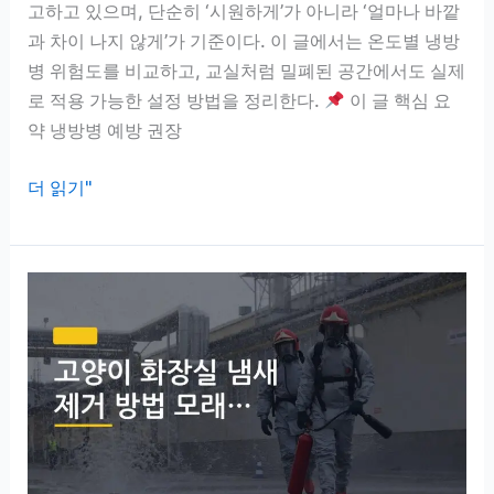
더
고하고 있으며, 단순히 ‘시원하게’가 아니라 ‘얼마나 바깥
니
과 차이 나지 않게’가 기준이다. 이 글에서는 온도별 냉방
이
병 위험도를 비교하고, 교실처럼 밀폐된 공간에서도 실제
게
로 적용 가능한 설정 방법을 정리한다.
이 글 핵심 요
진
약 냉방병 예방 권장
짜
였
에
더 읽기"
다
어
컨
온
도
설
정
방
법,
냉
방