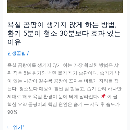
거,
커
피
욕실 곰팡이 생기지 않게 하는 방법,
vs
베
환기 5분이 청소 30분보다 효과 있는
이
이유
킹
인생꿀팁
/
소
다
욕실 곰팡이를 생기지 않게 하는 가장 확실한 방법은 샤
뭐
워 직후 5분 환기와 벽면 물기 제거 습관이다. 습기가 남
가
아 있는 시간이 길수록 곰팡이 포자는 빠르게 자리를 잡
진
는다. 청소보다 예방이 훨씬 덜 힘들고, 습기 관리 하나만
짜
제대로 해도 욕실 환경이 눈에 띄게 달라진다.
이 글
효
핵심 요약 곰팡이의 핵심 원인은 습기 — 샤워 후 습도가
과
90%
있
을
욕
더 읽기"