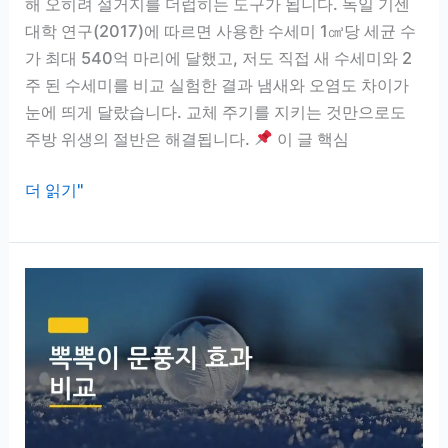
해 오히려 설거지를 더럽히는 도구가 됩니다. 독일 기센
이
대학 연구(2017)에 따르면 사용한 수세미 1㎤당 세균 수
청
가 최대 540억 마리에 달했고, 저도 직접 새 수세미와 2
소
주 된 수세미를 비교 실험한 결과 냄새와 오염도 차이가
30
눈에 띄게 달랐습니다. 교체 주기를 지키는 것만으로도
분
주방 위생의 절반은 해결됩니다.
이 글 핵심
보
다
주
더 읽기"
효
방
과
수
있
세
는
미
이
교
유
체
주
기,
직