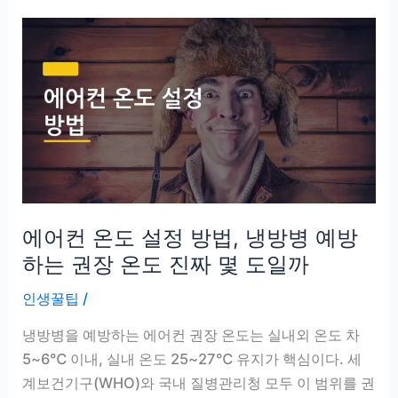
문
풍
지
효
과
비
교,
육
아
에어컨 온도 설정 방법, 냉방병 예방
하
면
하는 권장 온도 진짜 몇 도일까
서
인생꿀팁
/
직
접
냉방병을 예방하는 에어컨 권장 온도는 실내외 온도 차
써
5~6℃ 이내, 실내 온도 25~27℃ 유지가 핵심이다. 세
봤
계보건기구(WHO)와 국내 질병관리청 모두 이 범위를 권