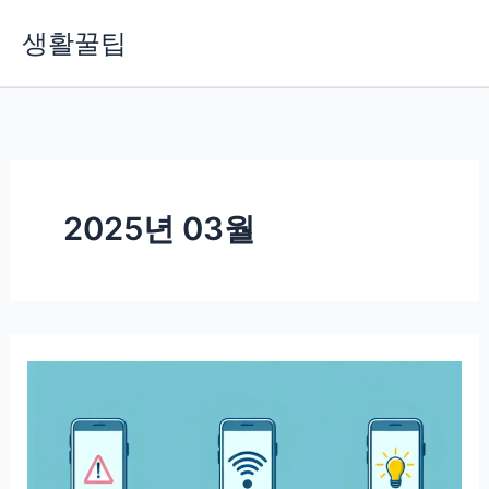
콘
생활꿀팁
텐
츠
로
건
너
뛰
기
2025년 03월