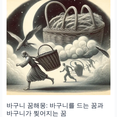
몽:
손
수
건
을
사
용
하
는
꿈
과
손
수
건
바구니 꿈해몽: 바구니를 드는 꿈과
이
사
바구니가 찢어지는 꿈