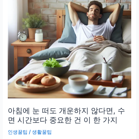
스
마
트
폰
보
다
먼
저
의
심
해
야
할
아침에 눈 떠도 개운하지 않다면, 수
뇌
반
면 시간보다 중요한 건 이 한 가지
응
인생꿀팁
/
생활꿀팁
3