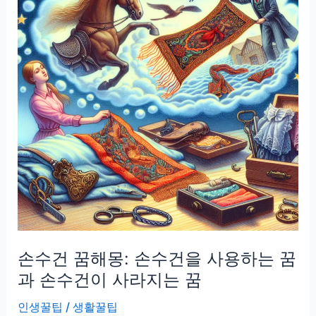
개
운
하
지
않
다
면,
수
면
시
간
보
다
손수건 꿈해몽: 손수건을 사용하는 꿈
중
요
과 손수건이 사라지는 꿈
한
인생꿀팁
/
생활꿀팁
건