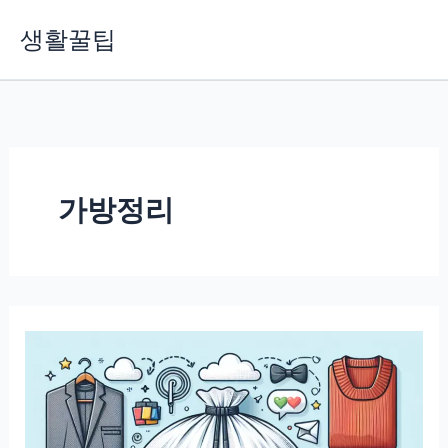
콘
생활꿀팁
텐
츠
로
건
너
뛰
기
가방정리