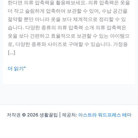
한다면 의류 압축팩을 활용해보세요. 의류 압축팩은 옷을
더 작고 슬림하게 압축하여 보관할 수 있어, 수납 공간을
절약할 뿐만 아니라 옷을 보다 체계적으로 정리할 수 있
습니다. 다양한 종류의 의류 압축팩 소개 의류 압축팩은
옷을 보다 간편하고 효율적으로 보관할 수 있는 아이템으
로, 다양한 종류와 사이즈로 구매할 수 있습니다. 가정용
[…]
의
더 읽기"
류
압
축
팩
추
저작권 © 2026 생활꿀팁 | 제공처:
아스트라 워드프레스 테마
천,
계
절