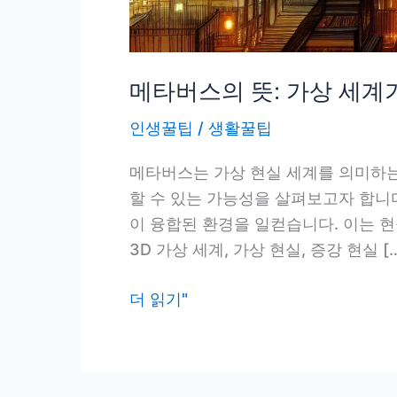
메타버스의 뜻: 가상 세계
인생꿀팁
/
생활꿀팁
메타버스는 가상 현실 세계를 의미하는
할 수 있는 가능성을 살펴보고자 합니
이 융합된 환경을 일컫습니다. 이는 
3D 가상 세계, 가상 현실, 증강 현실 [
메
더 읽기"
타
버
스