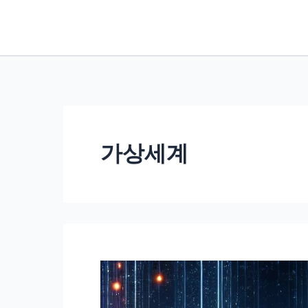
콘
텐
츠
로
건
너
뛰
가상세계
기