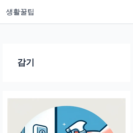
콘
생활꿀팁
텐
츠
로
건
너
뛰
기
감기