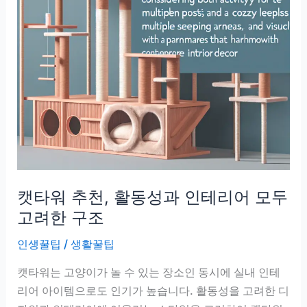
추
천,
쇼
파
·
이
불
에
붙
은
캣타워 추천, 활동성과 인테리어 모두
털
말
고려한 구조
끔
인생꿀팁
/
생활꿀팁
하
게
캣타워는 고양이가 놀 수 있는 장소인 동시에 실내 인테
리어 아이템으로도 인기가 높습니다. 활동성을 고려한 디