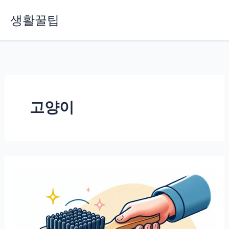
콘
생활꿀팁
텐
츠
로
건
너
뛰
기
고양이