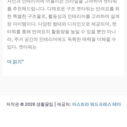
자인과 인테리어에 어울리는 스타일을 고려하여 캣타워
를 추천해드립니다. 다채로운 구조 캣타워는 반려묘를 위
한 특별한 구조물로, 활동성과 인테리어를 고려하여 설계
된 아이템이다. 다양한 형태와 디자인으로 제공되며, 캣
타워를 통해 반려묘의 활동량을 높일 수 있을 뿐만 아니
라, 주거 공간의 인테리어에도 독특한 매력을 더해줄 수
있다. 캣타워는
캣
더 읽기"
타
워
추
천,
활
저작권 © 2026 생활꿀팁 | 제공처:
아스트라 워드프레스 테마
동
성
과