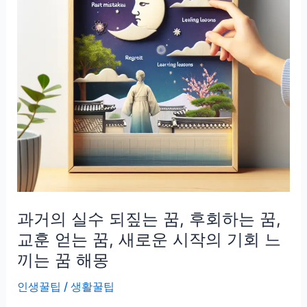
과거의 실수 되짚는 꿈, 후회하는 꿈,
교훈 얻는 꿈, 새로운 시작의 기회 느
끼는 꿈 해몽
인생꿀팁
/
생활꿀팁