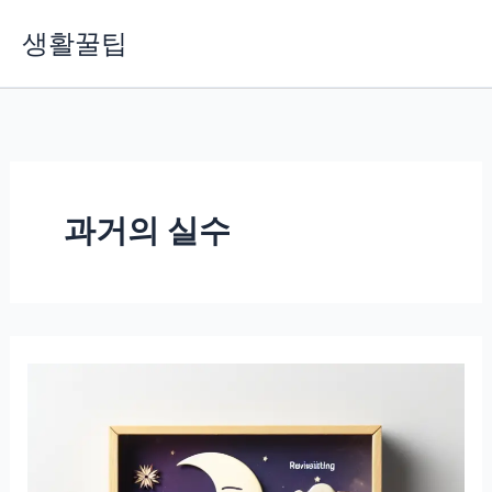
콘
생활꿀팁
텐
츠
로
건
너
뛰
기
과거의 실수