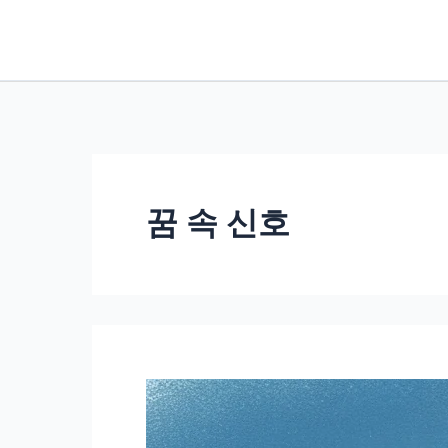
콘
텐
츠
로
건
너
뛰
꿈 속 신호
기