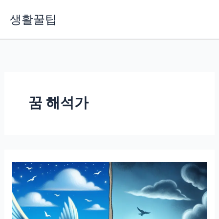
콘
생활꿀팁
텐
츠
로
건
너
뛰
기
꿈 해석가