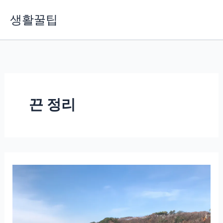
콘
생활꿀팁
텐
츠
로
건
너
뛰
기
끈 정리