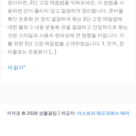
정이라면, 2단 고정 매듭법을 익혀보세요. 이 방법을 사
용하면 끈이 풀리지 않고 깔끔하게 정리됩니다. 준비물
확인 운동화 끈 정리 깔끔하게 묶는 2단 고정 매듭법에
대한 블로그 내용 운동화 끈을 깔끔하고 안정적으로 묶는
것은 스타일과 사용자 편의성에 큰 영향을 미칩니다. 이
를 위한 2단 고정 매듭법을 소개하겠습니다. 1. 먼저, 준
비물로는 운동화가 […]
운
더 읽기"
동
화
끈
정
리
저작권 © 2026 생활꿀팁 | 제공처:
아스트라 워드프레스 테마
깔
끔
하