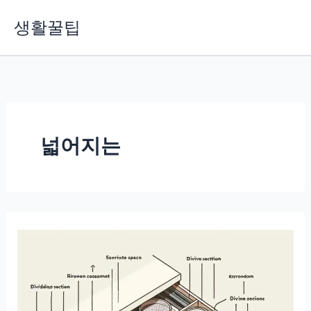
콘
생활꿀팁
텐
츠
로
건
너
뛰
기
넓어지는