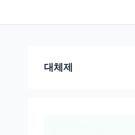
콘
텐
츠
로
건
너
뛰
대체제
기