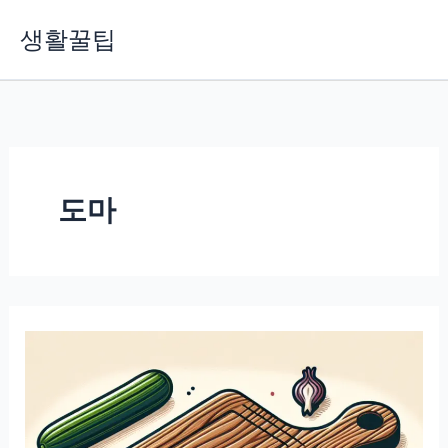
콘
생활꿀팁
텐
츠
로
건
너
뛰
기
도마