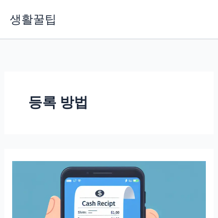
콘
생활꿀팁
텐
츠
로
건
너
뛰
기
등록 방법