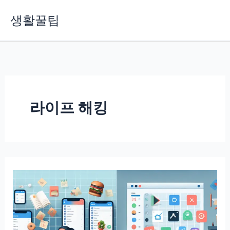
콘
생활꿀팁
텐
츠
로
건
너
뛰
기
라이프 해킹