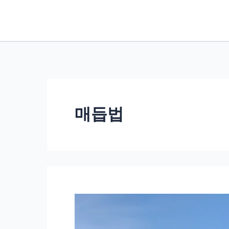
콘
텐
츠
로
건
너
뛰
매듭법
기