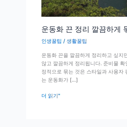
운동화 끈 정리 깔끔하게 
인생꿀팁
/
생활꿀팁
운동화 끈을 깔끔하게 정리하고 싶지만
않고 깔끔하게 정리됩니다. 준비물 확인
정적으로 묶는 것은 스타일과 사용자 편
는 운동화가 […]
운
더 읽기"
동
화
끈