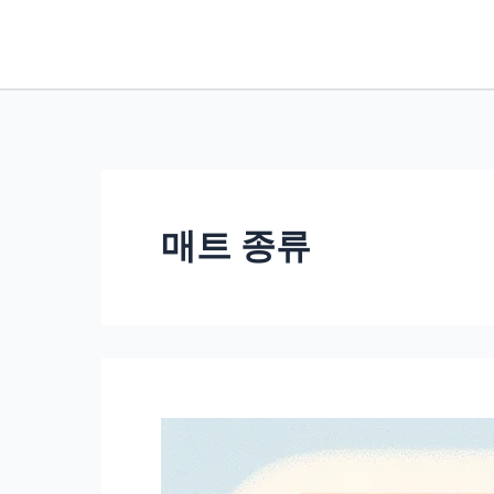
콘
텐
츠
로
건
너
뛰
매트 종류
기