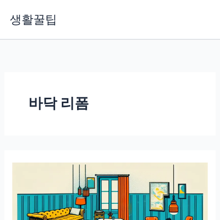
콘
생활꿀팁
텐
츠
로
건
너
뛰
기
바닥 리폼