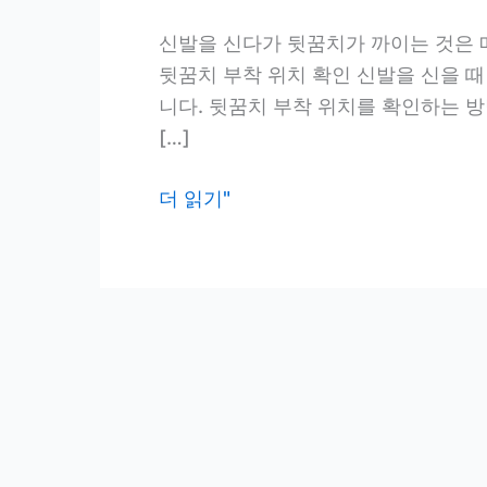
신발을 신다가 뒷꿈치가 까이는 것은 
뒷꿈치 부착 위치 확인 신발을 신을 
니다. 뒷꿈치 부착 위치를 확인하는 방
[…]
새
더 읽기"
신
발
뒷
꿈
치
까
짐
예
방