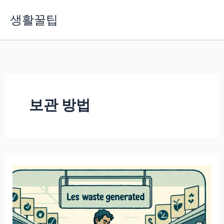
콘
생활꿀팁
텐
츠
로
건
너
뛰
기
보관 방법