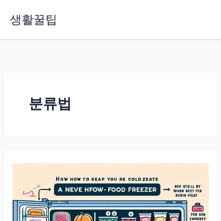
콘
생활꿀팁
텐
츠
로
건
너
뛰
기
분류법