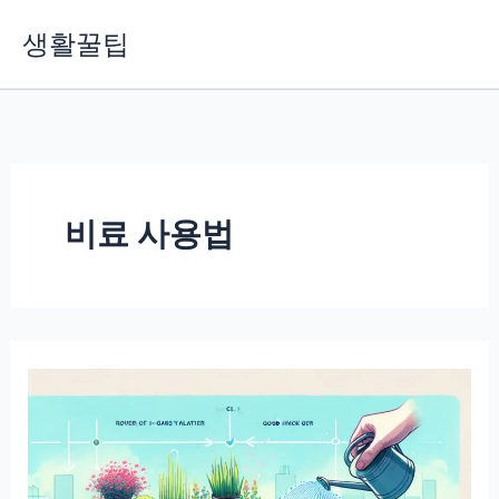
콘
생활꿀팁
텐
츠
로
건
너
뛰
기
비료 사용법