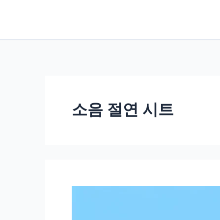
콘
텐
츠
로
건
너
뛰
소음 절연 시트
기