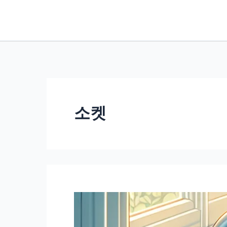
콘
텐
츠
로
건
너
뛰
소켓
기