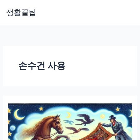
콘
생활꿀팁
텐
츠
로
건
너
뛰
기
손수건 사용