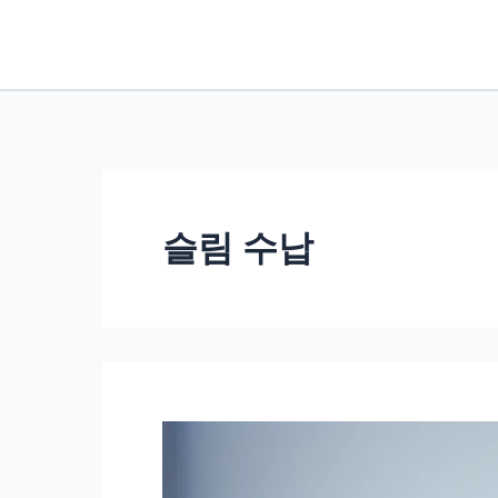
콘
텐
츠
로
건
너
뛰
슬림 수납
기