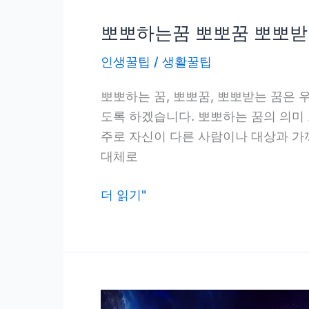
경
치
뽀뽀하는꿈 뽀뽀꿈 뽀뽀받
감
인생꿀팁
/
생활꿀팁
상
하
뽀뽀하는 꿈, 뽀뽀꿈, 뽀뽀받는 꿈은 
는
도록 하겠습니다. 뽀뽀하는 꿈의 의미 
꿈,
주로 자신이 다른 사람이나 대상과 가
자
대체로
연
과
뽀
더 읽기"
하
뽀
나
하
되
는
는
꿈
꿈,
뽀
바