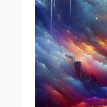
는
꿈
해
몽