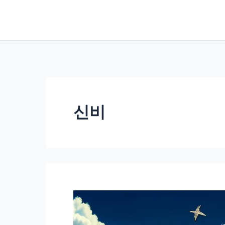
콘
텐
츠
로
건
너
뛰
신비
기