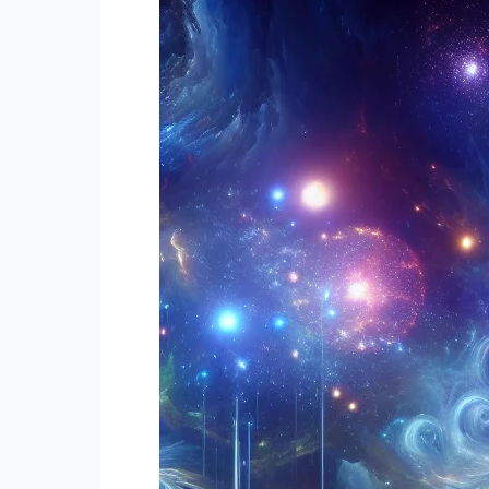
뽀
다
꿈
에
뽀
서
뽀
수
받
영
는
하
꿈
는
해
꿈,
몽
숲
속
에
서
산
책
하