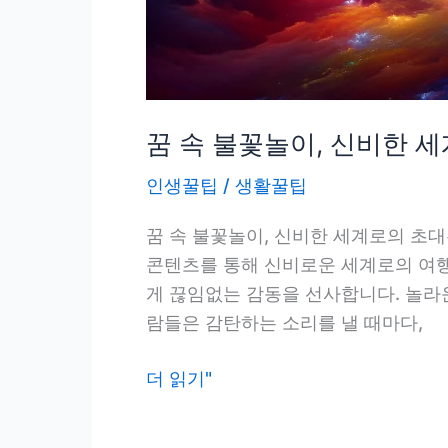
꿈 속 불꽃놀이, 신비한 
인생꿀팁
/
생활꿀팁
꿈 속 불꽃놀이, 신비한 세계로의 초
콘텐츠를 통해 신비로운 세계로의 여행
게 끊임없는 감동을 선사합니다. 놀라
람들은 감탄하는 소리를 낼 때마다,
꿈
더 읽기"
속
불