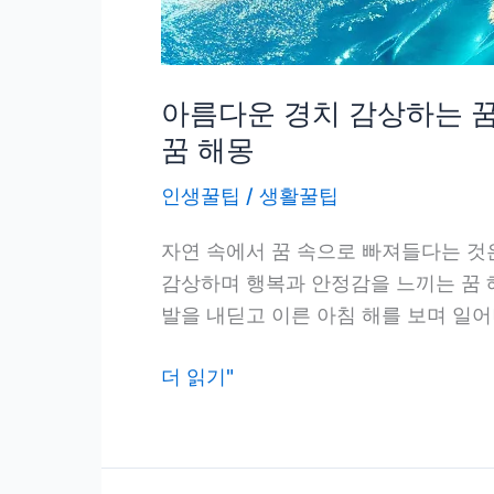
아름다운 경치 감상하는 꿈
꿈 해몽
인생꿀팁
/
생활꿀팁
자연 속에서 꿈 속으로 빠져들다는 것
감상하며 행복과 안정감을 느끼는 꿈 
발을 내딛고 이른 아침 해를 보며 일어
아
더 읽기"
름
다
운