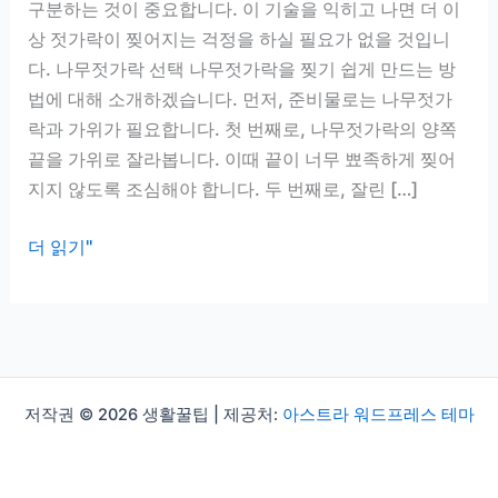
구분하는 것이 중요합니다. 이 기술을 익히고 나면 더 이
상 젓가락이 찢어지는 걱정을 하실 필요가 없을 것입니
다. 나무젓가락 선택 나무젓가락을 찢기 쉽게 만드는 방
법에 대해 소개하겠습니다. 먼저, 준비물로는 나무젓가
락과 가위가 필요합니다. 첫 번째로, 나무젓가락의 양쪽
끝을 가위로 잘라봅니다. 이때 끝이 너무 뾰족하게 찢어
지지 않도록 조심해야 합니다. 두 번째로, 잘린 […]
나
더 읽기"
무
젓
가
락
찢
저작권 © 2026 생활꿀팁 | 제공처:
아스트라 워드프레스 테마
기
쉽
게