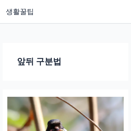
콘
생활꿀팁
텐
츠
로
건
너
뛰
기
앞뒤 구분법