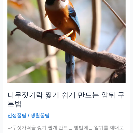
나무젓가락 찢기 쉽게 만드는 앞뒤 구
분법
인생꿀팁
/
생활꿀팁
나무젓가락을 찢기 쉽게 만드는 방법에는 앞뒤를 제대로