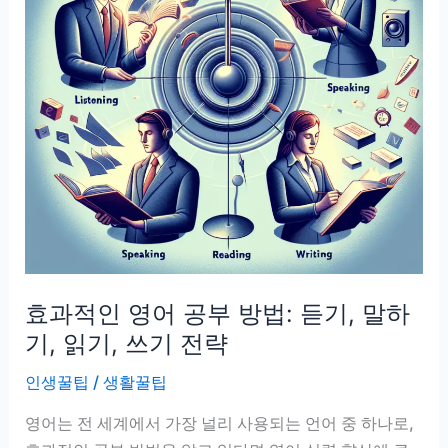
안
끊
기
고
알
아
듣
는
훈
련
법
효과적인 영어 공부 방법: 듣기, 말하
기, 읽기, 쓰기 전략
인생꿀팁
/
생활꿀팁
영어는 전 세계에서 가장 널리 사용되는 언어 중 하나로,