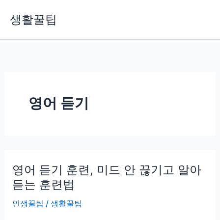
콘
생활꿀팁
텐
츠
로
건
너
뛰
기
영어 듣기
영어 듣기 훈련, 미드 안 끊기고 알아
듣는 훈련법
인생꿀팁
/
생활꿀팁