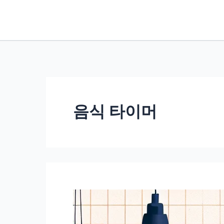
콘
텐
츠
로
건
너
뛰
음식 타이머
기