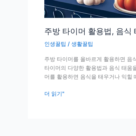
주방 타이머 활용법, 음식
인생꿀팁
/
생활꿀팁
주방 타이머를 올바르게 활용하면 음식
타이머의 다양한 활용법과 음식 태움을
머를 활용하면 음식을 태우거나 익힐 때
주
더 읽기"
방
타
이
머