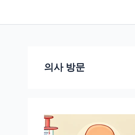
콘
텐
츠
로
건
너
뛰
의사 방문
기