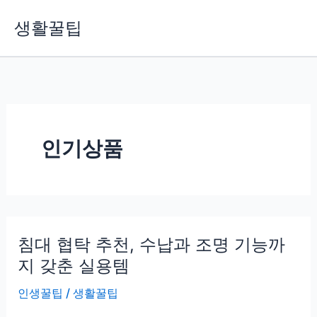
콘
생활꿀팁
텐
츠
로
건
너
뛰
기
인기상품
침대 협탁 추천, 수납과 조명 기능까
지 갖춘 실용템
인생꿀팁
/
생활꿀팁