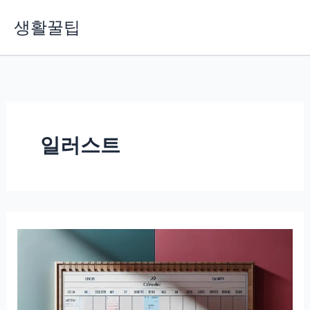
콘
생활꿀팁
텐
츠
로
건
너
뛰
기
일러스트